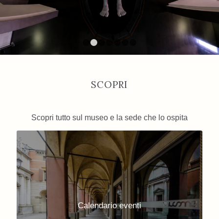
1
2
3
4
5
6
7
SCOPRI
Scopri tutto sul museo e la sede che lo ospita
Calendario eventi