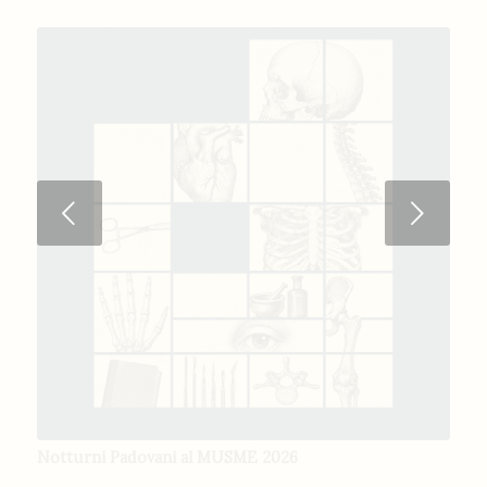
Next
Notturni Padovani al MUSME 2026