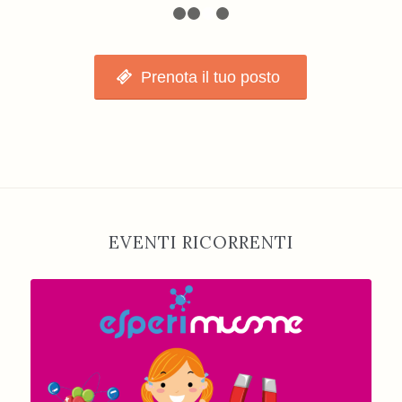
1
2
3
4
Prenota il tuo posto
EVENTI RICORRENTI